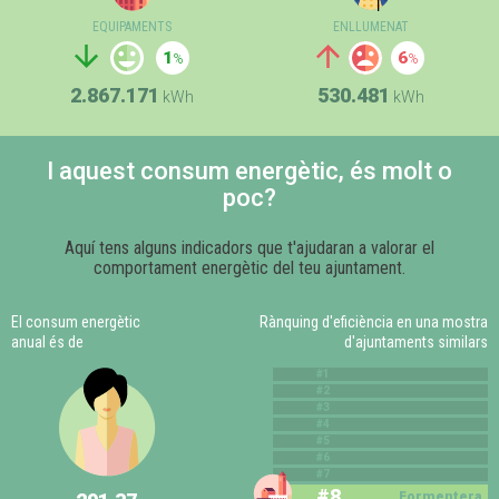
EQUIPAMENTS
ENLLUMENAT
1
6
2.867.171
530.481
kWh
kWh
I aquest consum energètic, és molt o
poc?
Aquí tens alguns indicadors que t'ajudaran a valorar el
comportament energètic del teu ajuntament.
El consum energètic
Rànquing d'eficiència en una mostra
anual és de
d'ajuntaments similars
#1
#2
#3
#4
#5
#6
#7
#8
Formentera