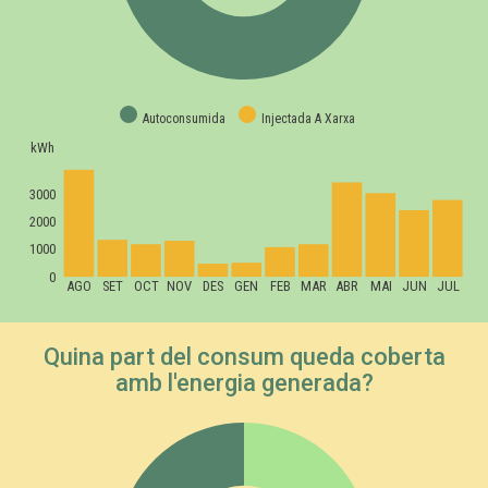
Autoconsumida
Injectada A Xarxa
kWh
3000
2000
1000
0
AGO
SET
OCT
NOV
DES
GEN
FEB
MAR
ABR
MAI
JUN
JUL
Quina part del consum queda coberta
amb l'energia generada?