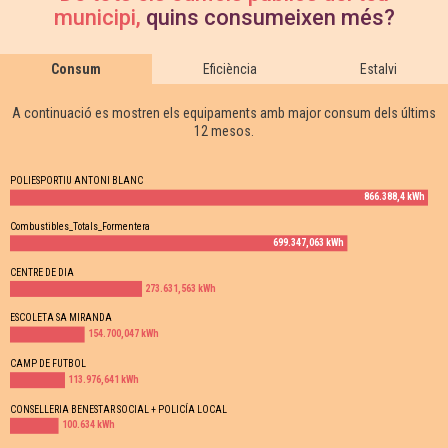
municipi,
quins consumeixen més?
Consum
Eficiència
Estalvi
A continuació es mostren els equipaments amb major consum dels últims
12 mesos.
POLIESPORTIU ANTONI BLANC
866.388,4 kWh
Combustibles_Totals_Formentera
699.347,063 kWh
CENTRE DE DIA
273.631,563 kWh
ESCOLETA SA MIRANDA
154.700,047 kWh
CAMP DE FUTBOL
113.976,641 kWh
CONSELLERIA BENESTAR SOCIAL + POLICÍA LOCAL
100.634 kWh