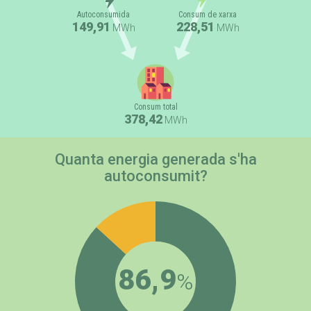
Autoconsumida
Consum de xarxa
149,91
228,51
MWh
MWh
Consum total
378,42
MWh
Quanta energia generada s'ha
autoconsumit?
86,9
%