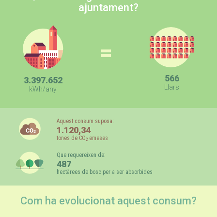
ajuntament?
=
566
3.397.652
Llars
kWh/any
Aquest consum suposa:
1.120,34
tones de CO
emeses
2
Que requereixen de:
487
hectàrees de bosc per a ser absorbides
Com ha evolucionat aquest consum?