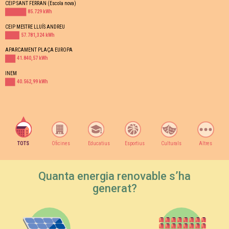
CEIP SANT FERRAN (Escola nova)
85.729 kWh
CEIP MESTRE LLUÍS ANDREU
57.781,324 kWh
APARCAMENT PLAÇA EUROPA
41.840,57 kWh
INEM
40.562,99 kWh
TOTS
Oficines
Educatius
Esportius
Culturals
Altres
Quanta energia renovable s’ha
generat?