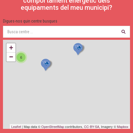
comportament energètic dels
equipaments del meu municipi?
Digues-nos quin centre busques
+
−
6
Leaflet
| Map data ©
OpenStreetMap
contributors,
CC-BY-SA
, Imagery ©
Mapbox