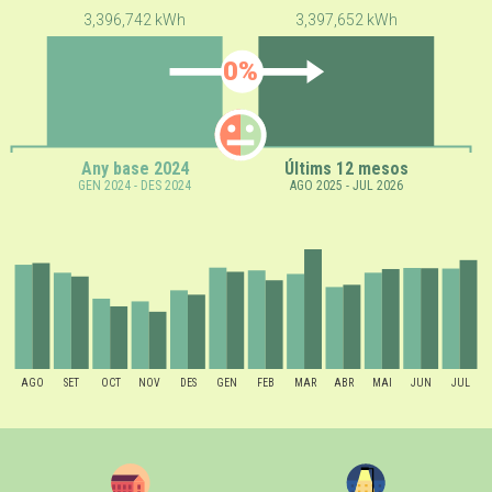
3,397,652 kWh
3,396,742 kWh
0%
Any base 2024
Últims 12 mesos
GEN 2024 - DES 2024
AGO 2025 - JUL 2026
AGO
SET
OCT
NOV
DES
GEN
FEB
MAR
ABR
MAI
JUN
JUL