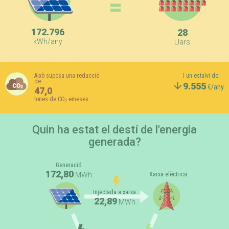
=
172.796
28
kWh/any
Llars
Això suposa una reducció
I un estalvi de:
de:
9.555
€/any
47,0
tones de CO
emeses
2
Quin ha estat el destí de l'energia
generada?
Generació
172,80
MWh
Xarxa elèctrica
Injectada a xarxa
22,89
MWh