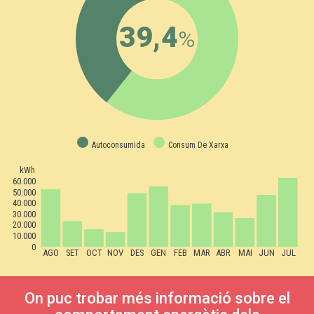
39,4
%
Autoconsumida
Consum De Xarxa
kWh
60.000
50.000
40.000
30.000
20.000
10.000
0
AGO
SET
OCT
NOV
DES
GEN
FEB
MAR
ABR
MAI
JUN
JUL
On puc trobar més informació sobre el