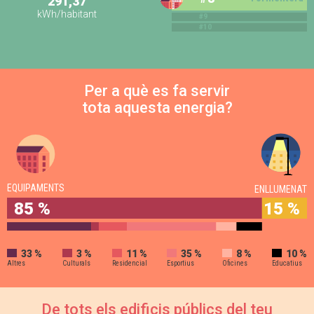
291,37
kWh/habitant
#9
#10
Per a què es fa servir
tota aquesta energia?
EQUIPAMENTS
ENLLUMENAT
85 %
15 %
33 %
3 %
11 %
35 %
8 %
10 %
Altres
Culturals
Residencial
Esportius
Oficines
Educatius
De tots els edificis públics del teu